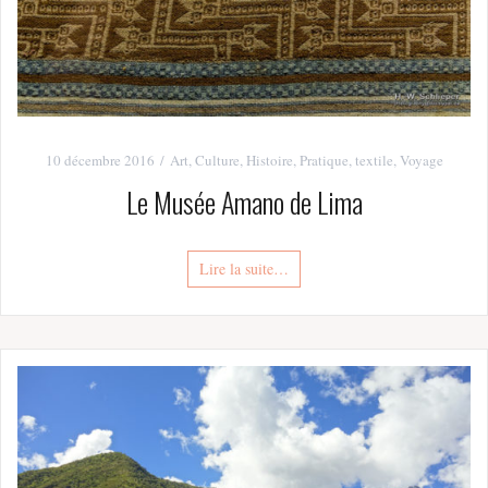
10 décembre 2016
Art
,
Culture
,
Histoire
,
Pratique
,
textile
,
Voyage
Le Musée Amano de Lima
Lire la suite…