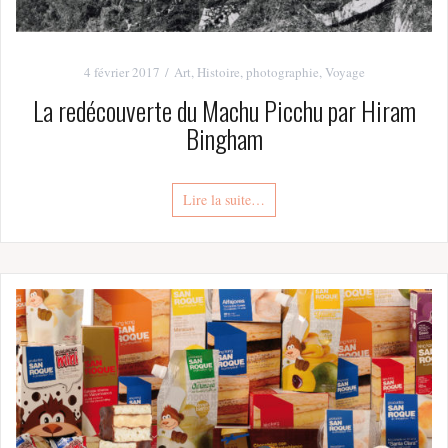
4 février 2017
Art
,
Histoire
,
photographie
,
Voyage
La redécouverte du Machu Picchu par Hiram
Bingham
Lire la suite…