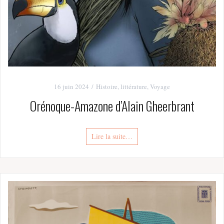
16 juin 2024
Histoire
,
littérature
,
Voyage
Orénoque-Amazone d’Alain Gheerbrant
Lire la suite…