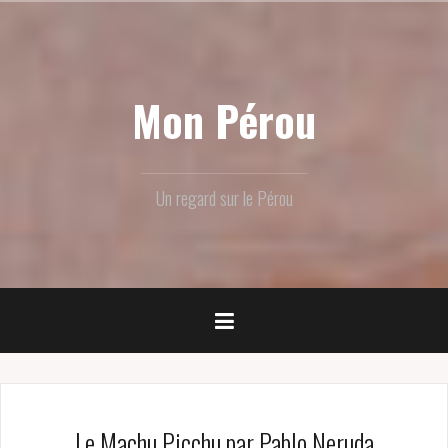
Skip
to
content
Mon Pérou
Un regard sur le Pérou
Le Machu Picchu par Pablo Neruda