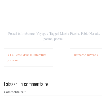
Posted in
littérature
,
Voyage
Tagged
Machu Picchu
,
Pablo Neruda
,
poème
,
poésie
Navigation
Le Pérou dans la littérature
Bernardo Rivero
de
jeunesse
l’article
Laisser un commentaire
Commentaire
*