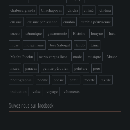
chabuca granda
Chachapoyas
chicha
chimú
cinéma
cuisine
cuisine péruvienne
cumbia
cumbia péruvienne
cuzco
céramique
gastronomie
Histoire
huayno
Inca
incas
indigénisme
Jose Sabogal
landó
Lima
Machu Picchu
mario vargas llosa
mode
musique
Musée
nazca
paracas
peintre péruvien
peinture
peru
photographie
poème
poésie
pérou
recette
textile
traduction
valse
voyage
vêtements
Suivez nous sur facebook