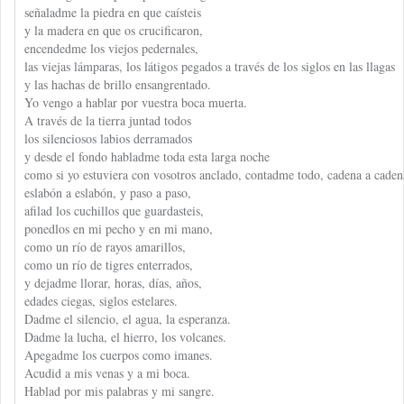
señaladme la piedra en que caísteis
y la madera en que os crucificaron,
encendedme los viejos pedernales,
las viejas lámparas, los látigos pegados a través de los siglos en las llagas
y las hachas de brillo ensangrentado.
Yo vengo a hablar por vuestra boca muerta.
A través de la tierra juntad todos
los silenciosos labios derramados
y desde el fondo habladme toda esta larga noche
como si yo estuviera con vosotros anclado, contadme todo, cadena a caden
eslabón a eslabón, y paso a paso,
afilad los cuchillos que guardasteis,
ponedlos en mi pecho y en mi mano,
como un río de rayos amarillos,
como un río de tigres enterrados,
y dejadme llorar, horas, días, años,
edades ciegas, siglos estelares.
Dadme el silencio, el agua, la esperanza.
Dadme la lucha, el hierro, los volcanes.
Apegadme los cuerpos como imanes.
Acudid a mis venas y a mi boca.
Hablad por mis palabras y mi sangre.