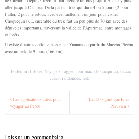
de Cachora. Depuis Cuzco, il faut prendre un bus jusqu’à Abancay puis
aller jusqu’à Cachora. De là part un trek qui dure 4 ou 5 jours (2 pour
l’aller, 2 pour le retour, avec éventuellement un jour pour visiter
Choquequira). L’ensemble du trek fait un peu plus de 70 km avec des
dénivelés importants, traversant la vallée de l’Apurimac, entre montages
et forêts.
Il existe d’autres options: passer par Yanama ou partir du Macchu Picchu
avec un trek de 9 jours (166 km).
Posted in
Histoire
,
Voyage
Tagged
apurimac
,
choquequirao
,
cusco
,
cuzco
,
randonnée
,
trek
Navigation
Les applications utiles pour
Les 50 signes que tu es
de
voyager au Pérou
Péruvien
l’article
Laisser un commentaire