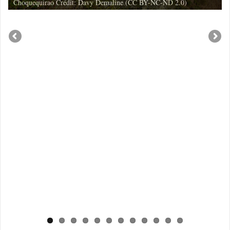
Choquequirao Crédit: Davy Demaline (CC BY-NC-ND 2.0)