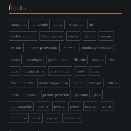
Étiquettes
Amazonas
amazonie
andes
Arequipa
art
chabuca granda
Chachapoyas
chicha
chimú
cinéma
cuisine
cuisine péruvienne
cumbia
cumbia péruvienne
cuzco
céramique
gastronomie
Histoire
huayno
Inca
incas
indigénisme
Jose Sabogal
landó
Lima
Machu Picchu
mario vargas llosa
mode
musique
Musée
nazca
paracas
peintre péruvien
peinture
peru
photographie
poème
poésie
pérou
recette
textile
traduction
valse
voyage
vêtements