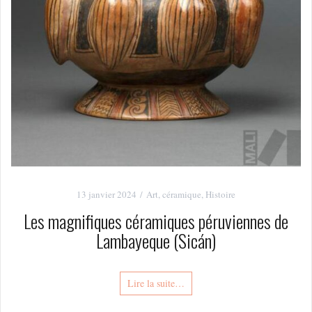
13 janvier 2024
Art
,
céramique
,
Histoire
Les magnifiques céramiques péruviennes de
Lambayeque (Sicán)
Lire la suite…