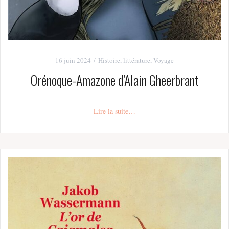
16 juin 2024
Histoire
,
littérature
,
Voyage
Orénoque-Amazone d’Alain Gheerbrant
Lire la suite…