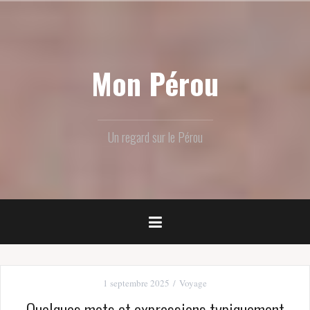
Skip
to
content
Mon Pérou
Un regard sur le Pérou
1 septembre 2025
Voyage
Quelques mots et expressions typiquement