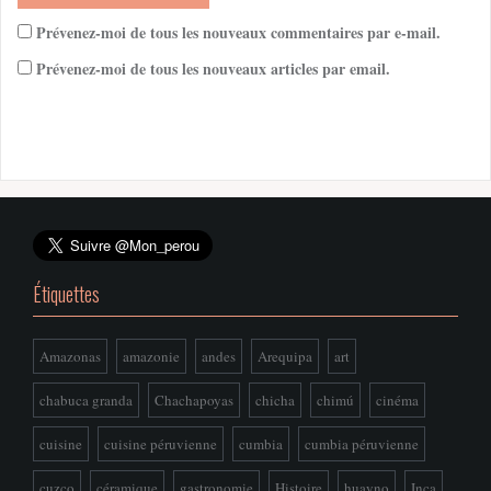
Prévenez-moi de tous les nouveaux commentaires par e-mail.
Prévenez-moi de tous les nouveaux articles par email.
Étiquettes
Amazonas
amazonie
andes
Arequipa
art
chabuca granda
Chachapoyas
chicha
chimú
cinéma
cuisine
cuisine péruvienne
cumbia
cumbia péruvienne
cuzco
céramique
gastronomie
Histoire
huayno
Inca