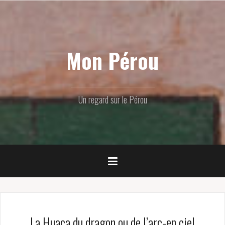
Skip
to
content
Mon Pérou
Un regard sur le Pérou
La Huaca du dragon ou de l’arc-en ciel