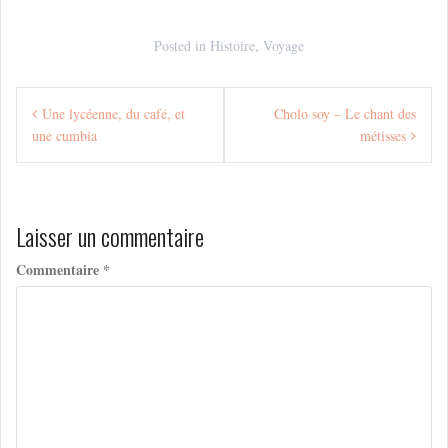
Posted in
Histoire
,
Voyage
Navigation
Une lycéenne, du café, et
Cholo soy – Le chant des
de
une cumbia
métisses
l’article
Laisser un commentaire
Commentaire
*