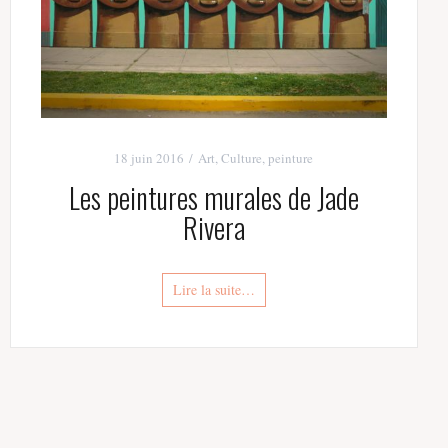
18 juin 2016
Art
,
Culture
,
peinture
Les peintures murales de Jade
Rivera
Lire la suite…