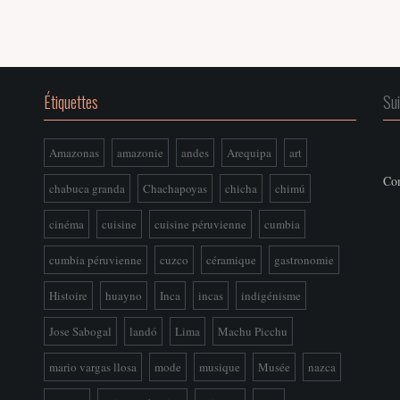
Étiquettes
Su
Amazonas
amazonie
andes
Arequipa
art
Con
chabuca granda
Chachapoyas
chicha
chimú
cinéma
cuisine
cuisine péruvienne
cumbia
cumbia péruvienne
cuzco
céramique
gastronomie
Histoire
huayno
Inca
incas
indigénisme
Jose Sabogal
landó
Lima
Machu Picchu
mario vargas llosa
mode
musique
Musée
nazca