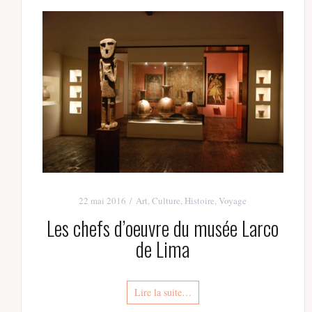
22 mai 2016
Art
,
Culture
,
Histoire
,
Voyage
Les chefs d’oeuvre du musée Larco
de Lima
Lire la suite…