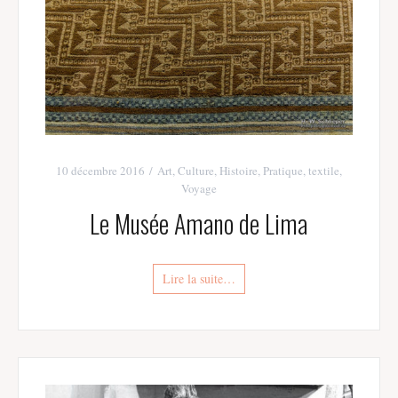
10 décembre 2016
Art
,
Culture
,
Histoire
,
Pratique
,
textile
,
Voyage
Le Musée Amano de Lima
Lire la suite…