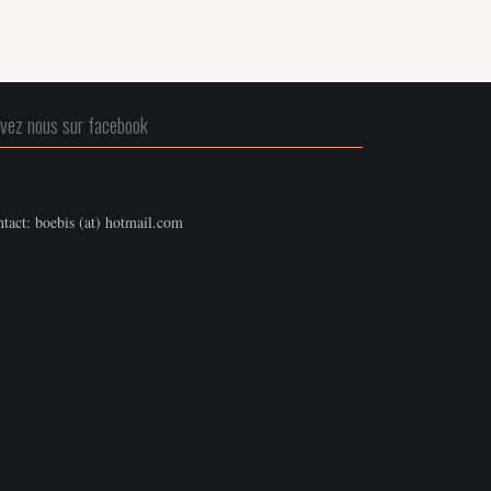
ivez nous sur facebook
tact: boebis (at) hotmail.com