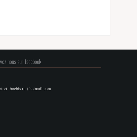
ivez nous sur facebook
tact: boebis (at) hotmail.com