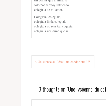
sin pensar que al mirarte
solo por ti estoy sufriendo
colegiala de mi amor.
Colegiala, colegiala,
colegiala linda colegiala
colegiala no seas tan coqueta
colegiala ven dime que sí.
Navigation
Un silence au Pérou, un condor aux US
de
l’article
3 thoughts on “
Une lycéenne, du caf