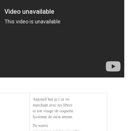
Aujourd’hui je t’ai vu
marchant avec tes libres
et ton visage de coquette
lycéenne de mon amour.
Tu souris