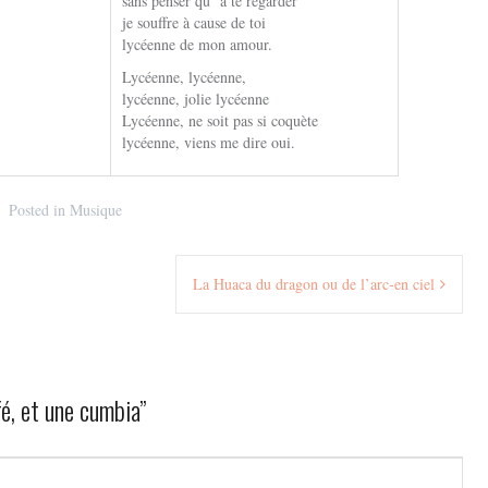
sans penser qu’ à te regarder
je souffre à cause de toi
lycéenne de mon amour.
Lycéenne, lycéenne,
lycéenne, jolie lycéenne
Lycéenne, ne soit pas si coquète
lycéenne, viens me dire oui.
Posted in
Musique
La Huaca du dragon ou de l’arc-en ciel
é, et une cumbia
”