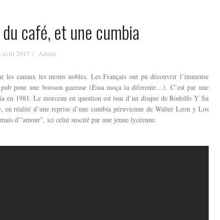
 du café, et une cumbia
8 avril 2017
Admin
ar les canaux les moins nobles. Les Français ont pu découvrir l’immense
 pub pour une boisson gazeuse (Essa moça ta diferente…). C’est par une
bia en 1981. Le morceau en question est issu d’un disque de Rodolfo Y Su
que, en réalité d’une reprise d’une cumbia péruvienne de Walter Leon y Los
 mais d'”amour”, ici celui suscité par une jeune lycéenne.