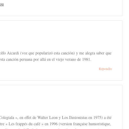
rou
lfo Aicardi (voz que popularizó esta canción) y me alegra saber que
ta canción peruana por allá en el viejo verano de 1981.
Répondre
olegiala », en effet de Walter Leon y Los Ilusionistas en 1975) a été
itre « Les frappés du café » en 1996 (version française humoristique,