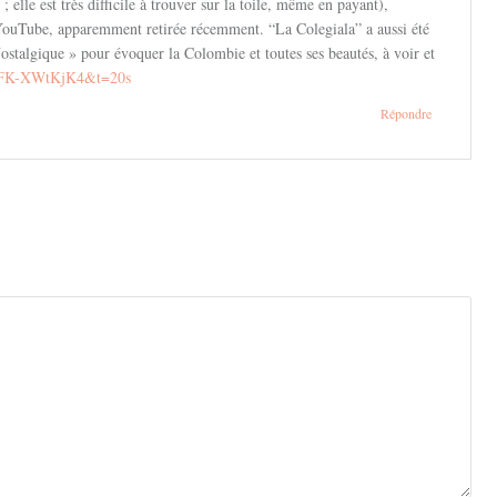
lle est très difficile à trouver sur la toile, même en payant),
YouTube, apparemment retirée récemment. “La Colegiala” a aussi été
Nostalgique » pour évoquer la Colombie et toutes ses beautés, à voir et
=bFK-XWtKjK4&t=20s
Répondre