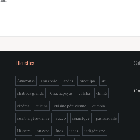
Étiquettes
Su
Amazonas
amazonie
andes
Arequipa
art
Con
chabuca granda
Chachapoyas
chicha
chimú
cinéma
cuisine
cuisine péruvienne
cumbia
cumbia péruvienne
cuzco
céramique
gastronomie
Histoire
huayno
Inca
incas
indigénisme