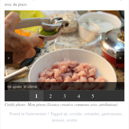
avec du pisco.
<
>
on ajoute le citron
1
2
3
4
5
Crédit photo: Mon pérou (licence creative commons avec attribution)
Posted in
Gastronomie
Tagged
aji
,
ceviche
,
coriandre
,
gastronomie
,
poisson
,
recette