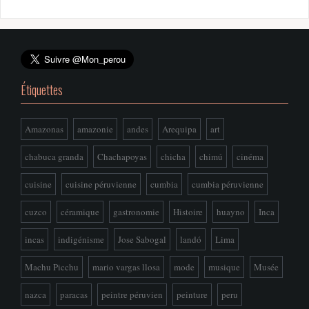
Étiquettes
Amazonas
amazonie
andes
Arequipa
art
chabuca granda
Chachapoyas
chicha
chimú
cinéma
cuisine
cuisine péruvienne
cumbia
cumbia péruvienne
cuzco
céramique
gastronomie
Histoire
huayno
Inca
incas
indigénisme
Jose Sabogal
landó
Lima
Machu Picchu
mario vargas llosa
mode
musique
Musée
nazca
paracas
peintre péruvien
peinture
peru