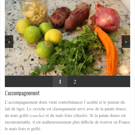
<
>
1
2
L’accompagnement
L’accompagnement doux vient contrebalancer l’acidité et le piment du
lait de tigre. Le ceviche est classiquement servi avec de la patate douce,
du maïs grillé (
cancha
) et du maïs frais (choclo). Si la patate douce est
incontournable, il est malheureusement plus difficile de trouver en France
le maïs frais et grillé.