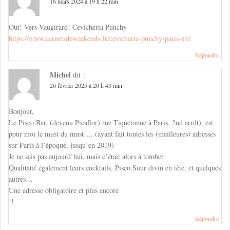
16 mars 2024 à 19 h 22 min
Oui! Vers Vaugirard! Cevicheria Punchy
https://www.carnetsdeweekends.fr/cevicheria-punchy-paris-xv/
Répondre
Michel
dit :
26 février 2025 à 20 h 43 min
Bonjour,
Le Pisco Bar, (devenu Picaflor) rue Tiquetonne à Paris, 2nd arrdt), est
pour moi le must du must…. (ayant fait toutes les (meilleures) adresses
sur Paris à l’époque, jusqu’en 2019)
Je ne sais pas aujourd’hui, mais c’était alors à tomber.
Qualitatif également leurs cocktails, Pisco Sour divin en tête, et quelques
autres…
Une adresse obligatoire et plus encore
!!
Répondre