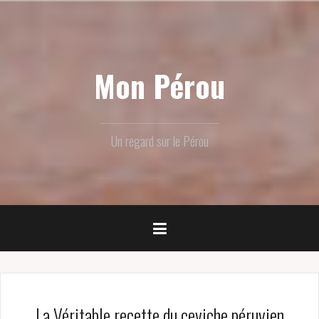
Skip
to
content
Mon Pérou
Un regard sur le Pérou
La Véritable recette du ceviche péruvien