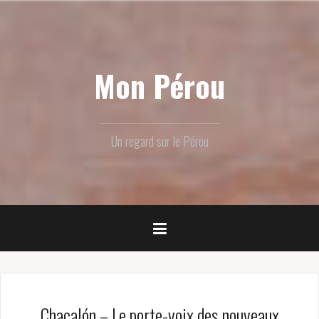
Skip
to
content
Mon Pérou
Un regard sur le Pérou
Chacalón – Le porte-voix des nouveaux