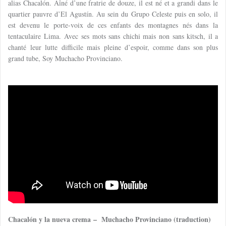
alias Chacalón. Aîné d’une fratrie de douze, il est né et a grandi dans le
quartier pauvre d’El Agustín. Au sein du Grupo Celeste puis en solo, il
est devenu le porte-voix de ces enfants des montagnes nés dans la
tentaculaire Lima. Avec ses mots sans chichi mais non sans kitsch, il a
chanté leur lutte difficile mais pleine d’espoir, comme dans son plus
grand tube, Soy Muchacho Provinciano.
Chacalón y la nueva crema – Muchacho Provinciano (traduction)