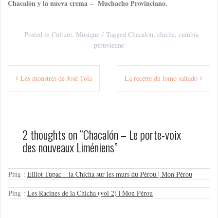
Chacalón y la nueva crema – Muchacho Provinciano.
Posted in
Culture
,
Musique
Tagged
Chacalon
,
chicha
,
cumbia
péruvienne
Navigation
Les monstres de José Tola
La recette du lomo saltado
de
l’article
2 thoughts on “
Chacalón – Le porte-voix
des nouveaux Liméniens
”
Ping :
Elliot Tupac – la Chicha sur les murs du Pérou | Mon Pérou
Ping :
Les Racines de la Chicha (vol 2) | Mon Pérou