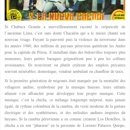
Si Chabuca Granda a merveilleusement raconté le crépuscule de
l’ancienne Lima, c’est sans doute Chacalón qui a le mieux chanté son
nouveau visage. Fuyant la pauvreté puis la violence du terrorisme dans
les années 1980, des millions de paysans péruviens quittèrent les Andes
pour la capitale du Pérou. S’installant dans des bidonvilles toujours plus
immenses, leurs petites baraques grignotèrent peu à peu les collines
avoisinantes. Ils trouvèrent ou plutôt créèrent des emplois précaires
souvent misérables: domestique, vendeur ambulant ou chauffeur de taxis.
Si la première génération de migrants était marquée par la mentalité des
villageois andins, symbolisée par la musique huayno, leurs enfants
allaient s’en affranchir pour développer leur propre musique. Cette
musique, c’est la chicha, ce mélange longtemps méprisé, mais jamais
égalé, de rythme colombien de la cumbia, du verni moderne de la guitare
électrique et des synthétiseurs, et des mélodies andines inspirées du
huyano. Si la cumbia péruvienne a eu comme créateur Los Destellos, la
chicha a eu son “pharaon” en la personne de Lorenzo Palacios Quispe,