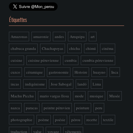
Étiquettes
Amazonas
amazonie
andes
Arequipa
art
chabuca granda
Chachapoyas
chicha
chimú
cinéma
cuisine
cuisine péruvienne
cumbia
cumbia péruvienne
cuzco
céramique
gastronomie
Histoire
huayno
Inca
incas
indigénisme
Jose Sabogal
landó
Lima
Machu Picchu
mario vargas llosa
mode
musique
Musée
nazca
paracas
peintre péruvien
peinture
peru
photographie
poème
poésie
pérou
recette
textile
traduction
valse
voyage
vêtements