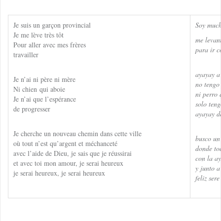
Je suis un garçon provincial
Soy much
Je me lève très tôt
me levan
Pour aller avec mes frères
para ir 
travailler
ayayay a
Je n’ai ni père ni mère
no tengo
Ni chien qui aboie
ni perro 
Je n’ai que l’espérance
solo teng
de progresser
ayayay d
Je cherche un nouveau chemin dans cette ville
busco un
où tout n’est qu’argent et méchanceté
donde to
avec l’aide de Dieu, je sais que je réussirai
con la a
et avec toi mon amour, je serai heureux
y junto a
je serai heureux, je serai heureux
feliz ser