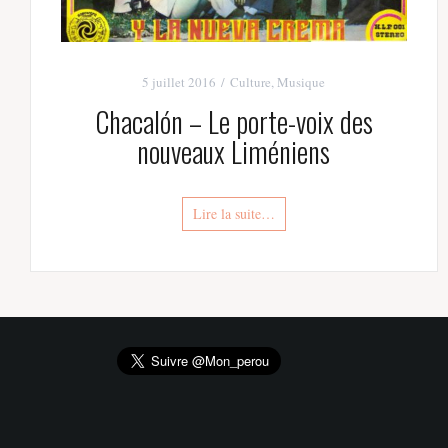
5 juillet 2016
Culture
,
Musique
Chacalón – Le porte-voix des
nouveaux Liméniens
Lire la suite…