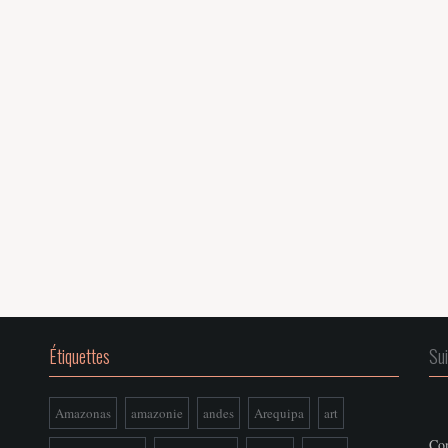
Étiquettes
Su
Amazonas
amazonie
andes
Arequipa
art
Con