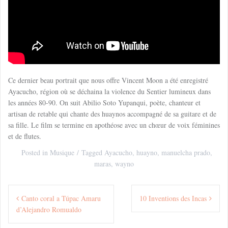
Ce dernier beau portrait que nous offre Vincent Moon a été enregistré
Ayacucho, région où se déchaina la violence du Sentier lumineux dans
les années 80-90. On suit
Abilio Soto Yupanqui, poète, chanteur et
artisan de retable qui chante des huaynos
accompagné de sa guitare et de
sa fille. Le film se termine en apothéose avec un chœur de voix féminines
et de flutes.
Posted in
Musique
Tagged
Ayacucho
,
huayno
,
manuelcha prado
,
maras
,
wayno
Navigation
Canto coral a Túpac Amaru
10 Inventions des Incas
de
d’Alejandro Romualdo
l’article