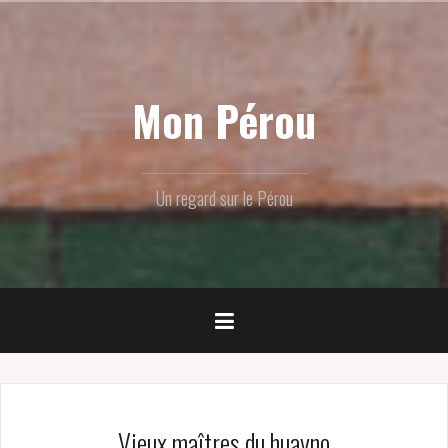
Skip
to
content
Mon Pérou
Un regard sur le Pérou
Vieux maîtres du huayno