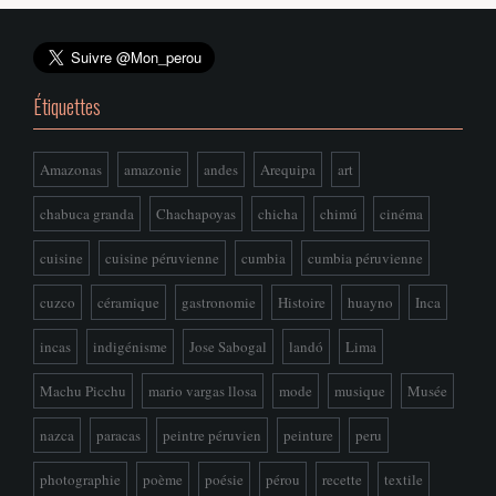
Étiquettes
Amazonas
amazonie
andes
Arequipa
art
chabuca granda
Chachapoyas
chicha
chimú
cinéma
cuisine
cuisine péruvienne
cumbia
cumbia péruvienne
cuzco
céramique
gastronomie
Histoire
huayno
Inca
incas
indigénisme
Jose Sabogal
landó
Lima
Machu Picchu
mario vargas llosa
mode
musique
Musée
nazca
paracas
peintre péruvien
peinture
peru
photographie
poème
poésie
pérou
recette
textile