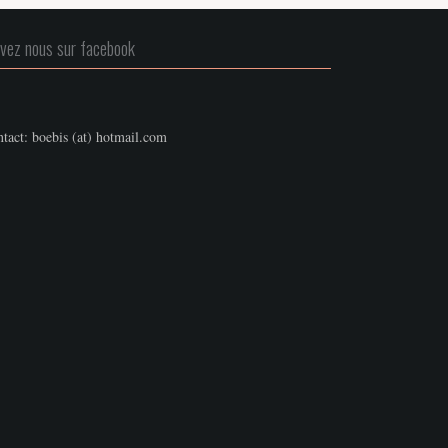
ivez nous sur facebook
tact: boebis (at) hotmail.com