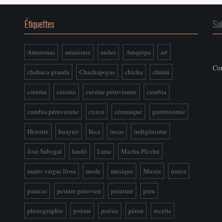
Étiquettes
Su
Amazonas
amazonie
andes
Arequipa
art
Con
chabuca granda
Chachapoyas
chicha
chimú
cinéma
cuisine
cuisine péruvienne
cumbia
cumbia péruvienne
cuzco
céramique
gastronomie
Histoire
huayno
Inca
incas
indigénisme
Jose Sabogal
landó
Lima
Machu Picchu
mario vargas llosa
mode
musique
Musée
nazca
paracas
peintre péruvien
peinture
peru
photographie
poème
poésie
pérou
recette