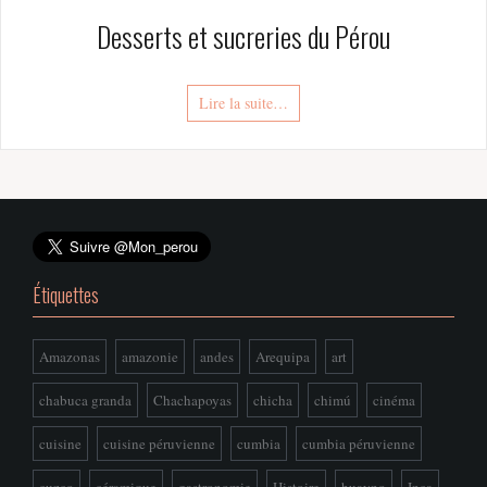
Desserts et sucreries du Pérou
Lire la suite…
Étiquettes
Amazonas
amazonie
andes
Arequipa
art
chabuca granda
Chachapoyas
chicha
chimú
cinéma
cuisine
cuisine péruvienne
cumbia
cumbia péruvienne