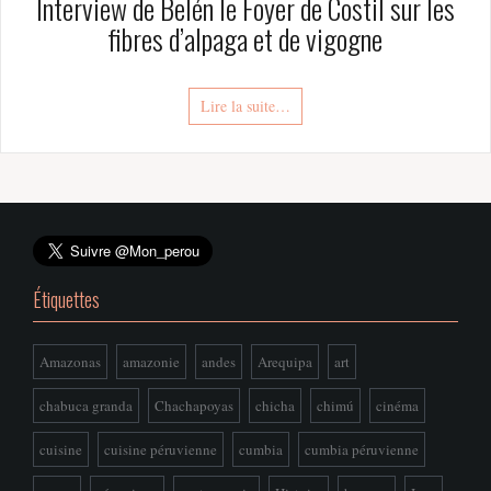
Interview de Belén le Foyer de Costil sur les
fibres d’alpaga et de vigogne
Lire la suite…
Étiquettes
Amazonas
amazonie
andes
Arequipa
art
chabuca granda
Chachapoyas
chicha
chimú
cinéma
cuisine
cuisine péruvienne
cumbia
cumbia péruvienne