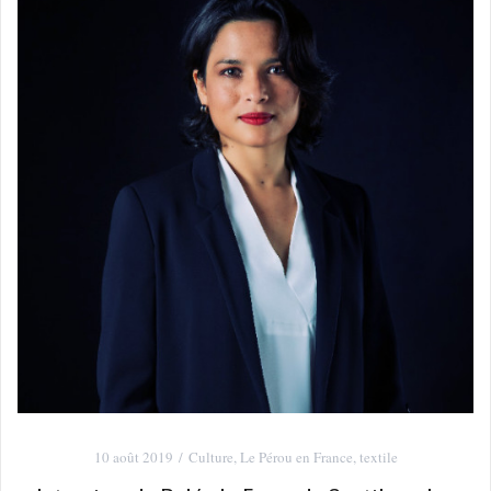
10 août 2019
Culture
,
Le Pérou en France
,
textile