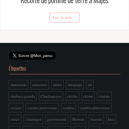
Lire la suite…
Étiquettes
Amazonas
amazonie
andes
Arequipa
art
chabuca granda
Chachapoyas
chicha
chimú
cinéma
cuisine
cuisine péruvienne
cumbia
cumbia péruvienne
cuzco
céramique
gastronomie
Histoire
huayno
Inca