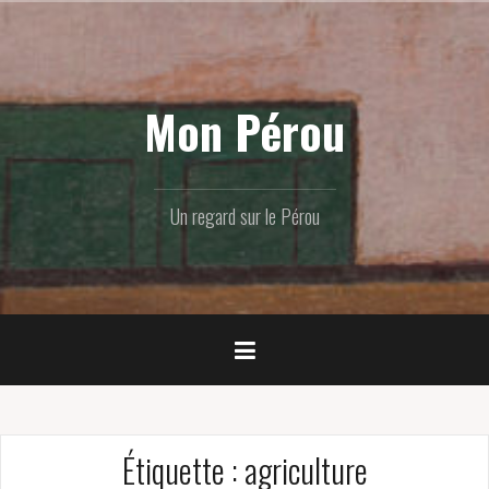
Skip
to
content
Mon Pérou
Un regard sur le Pérou
Étiquette :
agriculture