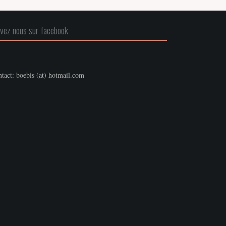
ivez nous sur facebook
tact: boebis (at) hotmail.com