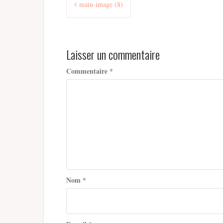
main-image (8)
de
l’article
Laisser un commentaire
Commentaire
*
Nom
*