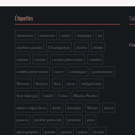
Étiquettes
Su
Amazonas
amazonie
andes
Arequipa
art
Con
chabuca granda
Chachapoyas
chicha
chimú
cinéma
cuisine
cuisine péruvienne
cumbia
cumbia péruvienne
cuzco
céramique
gastronomie
Histoire
huayno
Inca
incas
indigénisme
Jose Sabogal
landó
Lima
Machu Picchu
mario vargas llosa
mode
musique
Musée
nazca
paracas
peintre péruvien
peinture
peru
photographie
poème
poésie
pérou
recette