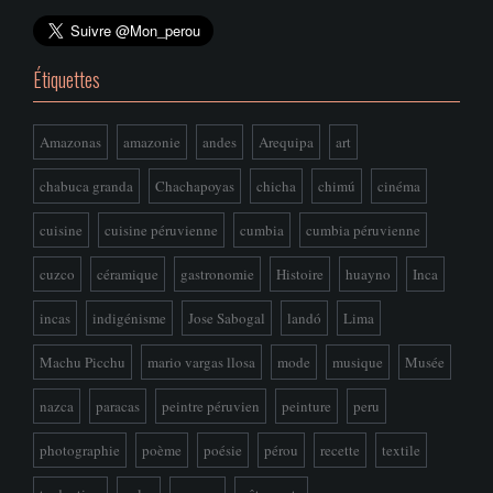
Étiquettes
Amazonas
amazonie
andes
Arequipa
art
chabuca granda
Chachapoyas
chicha
chimú
cinéma
cuisine
cuisine péruvienne
cumbia
cumbia péruvienne
cuzco
céramique
gastronomie
Histoire
huayno
Inca
incas
indigénisme
Jose Sabogal
landó
Lima
Machu Picchu
mario vargas llosa
mode
musique
Musée
nazca
paracas
peintre péruvien
peinture
peru
photographie
poème
poésie
pérou
recette
textile