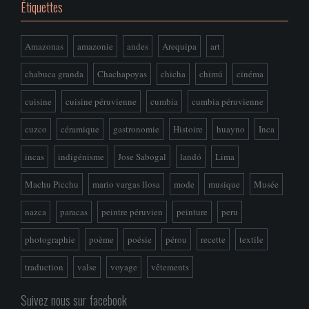
Étiquettes
Amazonas
amazonie
andes
Arequipa
art
chabuca granda
Chachapoyas
chicha
chimú
cinéma
cuisine
cuisine péruvienne
cumbia
cumbia péruvienne
cuzco
céramique
gastronomie
Histoire
huayno
Inca
incas
indigénisme
Jose Sabogal
landó
Lima
Machu Picchu
mario vargas llosa
mode
musique
Musée
nazca
paracas
peintre péruvien
peinture
peru
photographie
poème
poésie
pérou
recette
textile
traduction
valse
voyage
vêtements
Suivez nous sur facebook