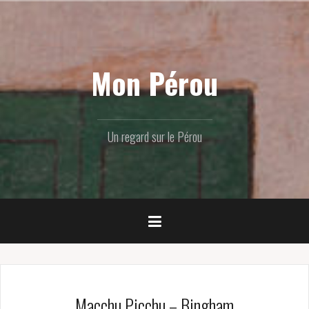
Skip
to
content
Mon Pérou
Un regard sur le Pérou
Macchu Picchu – Bingham