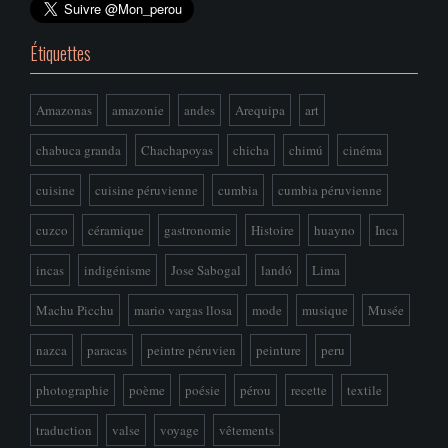
Étiquettes
Amazonas
amazonie
andes
Arequipa
art
chabuca granda
Chachapoyas
chicha
chimú
cinéma
cuisine
cuisine péruvienne
cumbia
cumbia péruvienne
cuzco
céramique
gastronomie
Histoire
huayno
Inca
incas
indigénisme
Jose Sabogal
landó
Lima
Machu Picchu
mario vargas llosa
mode
musique
Musée
nazca
paracas
peintre péruvien
peinture
peru
photographie
poème
poésie
pérou
recette
textile
traduction
valse
voyage
vêtements