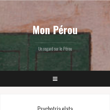
Skip
to
content
Mon Pérou
Un regard sur le Pérou
Psychotria elata