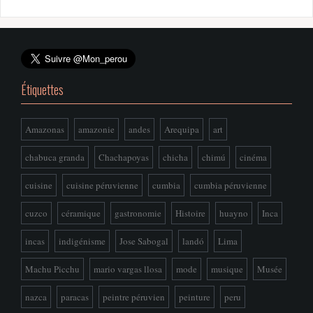
Étiquettes
Amazonas
amazonie
andes
Arequipa
art
chabuca granda
Chachapoyas
chicha
chimú
cinéma
cuisine
cuisine péruvienne
cumbia
cumbia péruvienne
cuzco
céramique
gastronomie
Histoire
huayno
Inca
incas
indigénisme
Jose Sabogal
landó
Lima
Machu Picchu
mario vargas llosa
mode
musique
Musée
nazca
paracas
peintre péruvien
peinture
peru