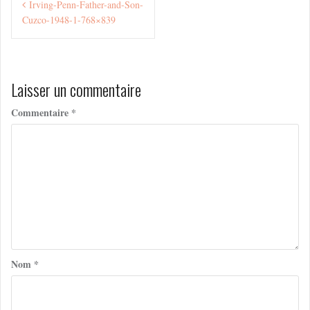
Irving-Penn-Father-and-Son-
de
Cuzco-1948-1-768×839
l’article
Laisser un commentaire
Commentaire
*
Nom
*