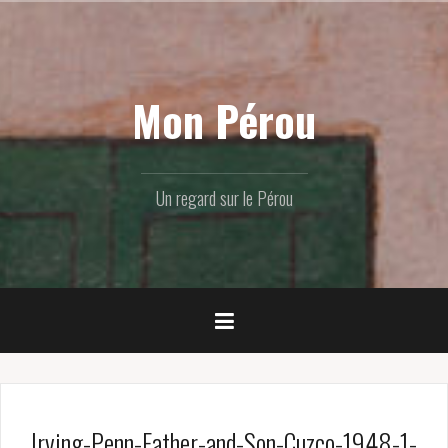
Skip
to
content
Mon Pérou
Un regard sur le Pérou
Irving-Penn-Father-and-Son-Cuzco-1948-1-