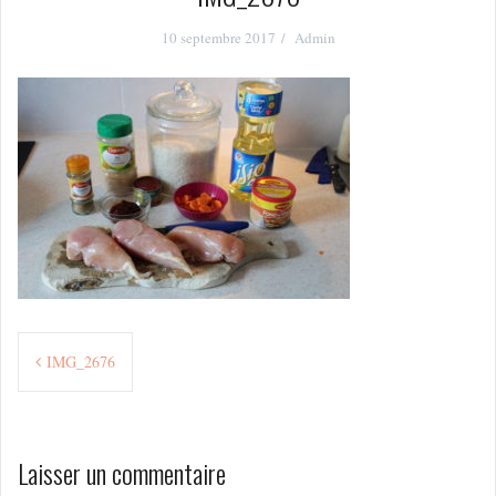
10 septembre 2017
Admin
Navigation
IMG_2676
de
l’article
Laisser un commentaire