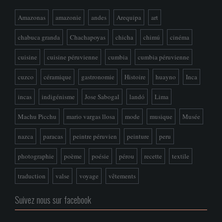
Amazonas
amazonie
andes
Arequipa
art
chabuca granda
Chachapoyas
chicha
chimú
cinéma
cuisine
cuisine péruvienne
cumbia
cumbia péruvienne
cuzco
céramique
gastronomie
Histoire
huayno
Inca
incas
indigénisme
Jose Sabogal
landó
Lima
Machu Picchu
mario vargas llosa
mode
musique
Musée
nazca
paracas
peintre péruvien
peinture
peru
photographie
poème
poésie
pérou
recette
textile
traduction
valse
voyage
vêtements
Suivez nous sur facebook