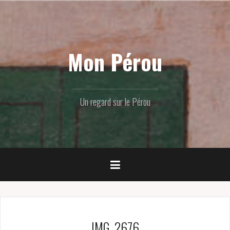
Skip
to
content
Mon Pérou
Un regard sur le Pérou
IMG_2676