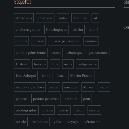
Étiquettes
Su
Amazonas
amazonie
andes
Arequipa
art
Con
chabuca granda
Chachapoyas
chicha
chimú
cinéma
cuisine
cuisine péruvienne
cumbia
cumbia péruvienne
cuzco
céramique
gastronomie
Histoire
huayno
Inca
incas
indigénisme
Jose Sabogal
landó
Lima
Machu Picchu
mario vargas llosa
mode
musique
Musée
nazca
paracas
peintre péruvien
peinture
peru
photographie
poème
poésie
pérou
recette
textile
traduction
valse
voyage
vêtements