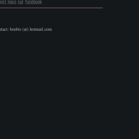
ivez nous sur facebook
tact: boebis (at) hotmail.com