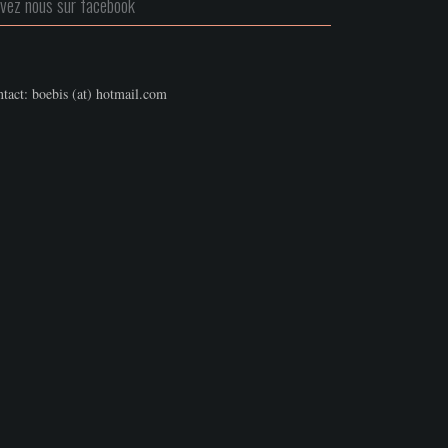
ivez nous sur facebook
tact: boebis (at) hotmail.com