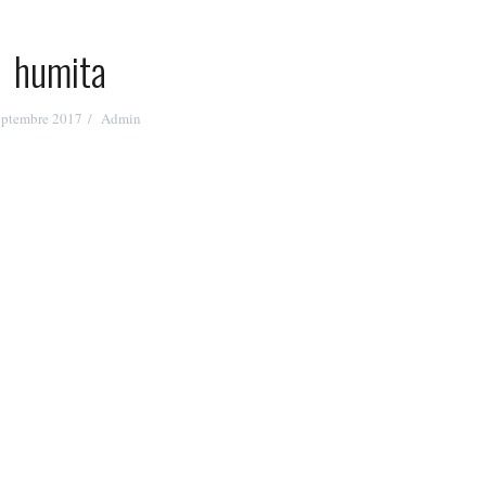
humita
eptembre 2017
Admin