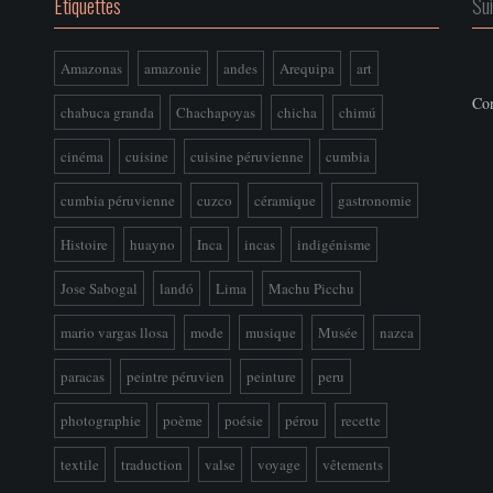
Étiquettes
Su
Amazonas
amazonie
andes
Arequipa
art
Con
chabuca granda
Chachapoyas
chicha
chimú
cinéma
cuisine
cuisine péruvienne
cumbia
cumbia péruvienne
cuzco
céramique
gastronomie
Histoire
huayno
Inca
incas
indigénisme
Jose Sabogal
landó
Lima
Machu Picchu
mario vargas llosa
mode
musique
Musée
nazca
paracas
peintre péruvien
peinture
peru
photographie
poème
poésie
pérou
recette
textile
traduction
valse
voyage
vêtements