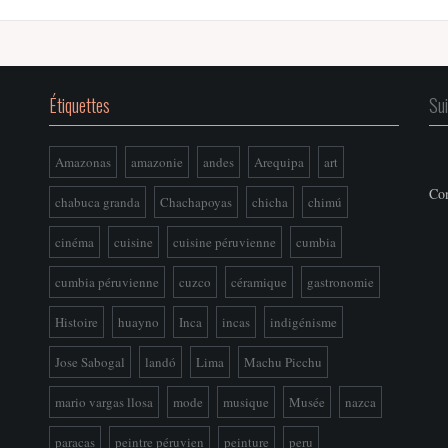
Étiquettes
Su
Amazonas
amazonie
andes
Arequipa
art
Con
chabuca granda
Chachapoyas
chicha
chimú
cinéma
cuisine
cuisine péruvienne
cumbia
cumbia péruvienne
cuzco
céramique
gastronomie
Histoire
huayno
Inca
incas
indigénisme
Jose Sabogal
landó
Lima
Machu Picchu
mario vargas llosa
mode
musique
Musée
nazca
paracas
peintre péruvien
peinture
peru