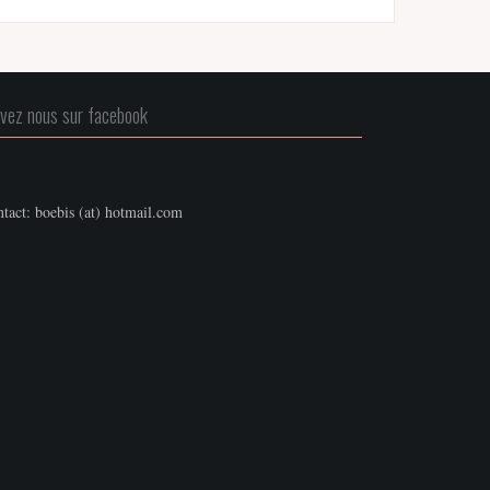
ivez nous sur facebook
tact: boebis (at) hotmail.com