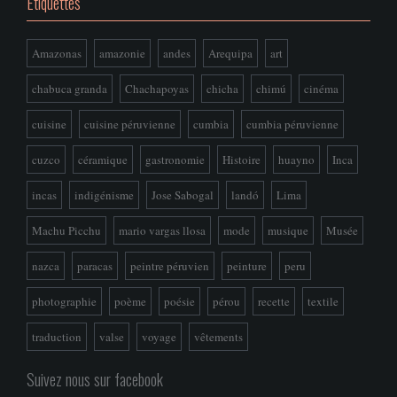
Étiquettes
Amazonas
amazonie
andes
Arequipa
art
chabuca granda
Chachapoyas
chicha
chimú
cinéma
cuisine
cuisine péruvienne
cumbia
cumbia péruvienne
cuzco
céramique
gastronomie
Histoire
huayno
Inca
incas
indigénisme
Jose Sabogal
landó
Lima
Machu Picchu
mario vargas llosa
mode
musique
Musée
nazca
paracas
peintre péruvien
peinture
peru
photographie
poème
poésie
pérou
recette
textile
traduction
valse
voyage
vêtements
Suivez nous sur facebook