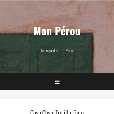
Skip
to
content
Mon Pérou
Un regard sur le Pérou
Chan Chan, Trujillo, Peru