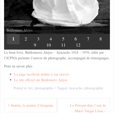
Baldomero Alejos
1
2
3
4
5
6
7
8
9
10
11
12
Le beau livre, Baldomeros Alejos – Ayacucho 1924 – 1976, édité par
l’ICPNA présente l’oeuvre du photographe, accompagné de témoignages.
Pour en savoir plus:
La page facebook dédiée à son oeuvre.
Le site officiel sur Baldomero Alejos
Posted in
Art
,
photographie
Tagged
Ayacucho
,
photographie
Navigation
Juanita, la momie d’Arequipa
Le Poisson dans l’eau de
de
Mario Vargas Llosa –