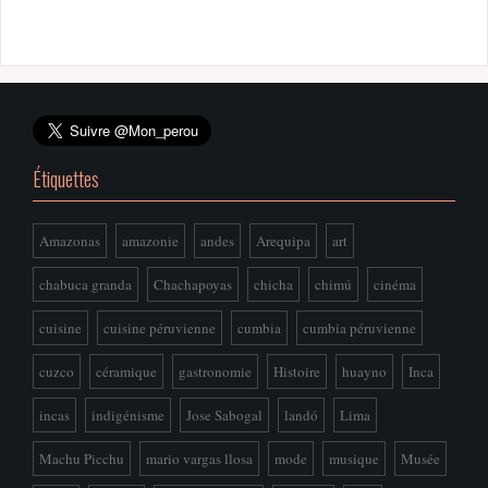
Étiquettes
Amazonas
amazonie
andes
Arequipa
art
chabuca granda
Chachapoyas
chicha
chimú
cinéma
cuisine
cuisine péruvienne
cumbia
cumbia péruvienne
cuzco
céramique
gastronomie
Histoire
huayno
Inca
incas
indigénisme
Jose Sabogal
landó
Lima
Machu Picchu
mario vargas llosa
mode
musique
Musée