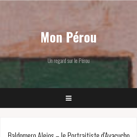
Skip
to
content
Mon Pérou
Un regard sur le Pérou
Baldomero Alejos – le Portraitiste d’Ayacucho