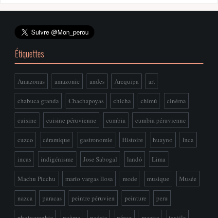
Étiquettes
Amazonas
amazonie
andes
Arequipa
art
chabuca granda
Chachapoyas
chicha
chimú
cinéma
cuisine
cuisine péruvienne
cumbia
cumbia péruvienne
cuzco
céramique
gastronomie
Histoire
huayno
Inca
incas
indigénisme
Jose Sabogal
landó
Lima
Machu Picchu
mario vargas llosa
mode
musique
Musée
nazca
paracas
peintre péruvien
peinture
peru
photographie
poème
poésie
pérou
recette
textile