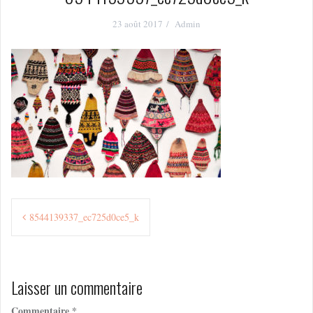
23 août 2017
Admin
Navigation
8544139337_ec725d0ce5_k
de
l’article
Laisser un commentaire
Commentaire
*