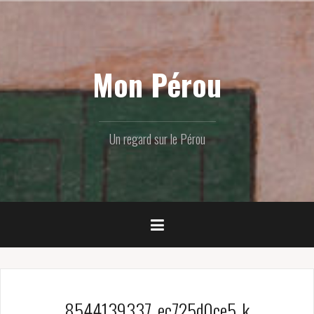
Skip
to
content
Mon Pérou
Un regard sur le Pérou
8544139337_ec725d0ce5_k