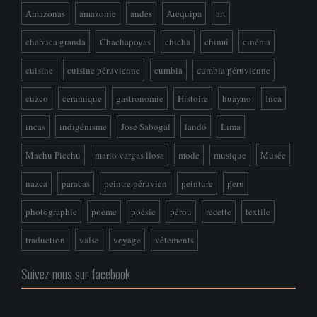
Amazonas
amazonie
andes
Arequipa
art
chabuca granda
Chachapoyas
chicha
chimú
cinéma
cuisine
cuisine péruvienne
cumbia
cumbia péruvienne
cuzco
céramique
gastronomie
Histoire
huayno
Inca
incas
indigénisme
Jose Sabogal
landó
Lima
Machu Picchu
mario vargas llosa
mode
musique
Musée
nazca
paracas
peintre péruvien
peinture
peru
photographie
poème
poésie
pérou
recette
textile
traduction
valse
voyage
vêtements
Suivez nous sur facebook