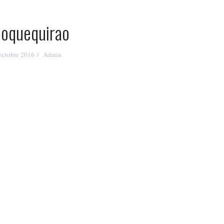
oquequirao
octobre 2016
Admin