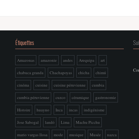
Étiquettes
Su
Amazonas
amazonie
andes
Arequipa
art
Con
chabuca granda
Chachapoyas
chicha
chimú
cinéma
cuisine
cuisine péruvienne
cumbia
cumbia péruvienne
cuzco
céramique
gastronomie
Histoire
huayno
Inca
incas
indigénisme
Jose Sabogal
landó
Lima
Machu Picchu
mario vargas llosa
mode
musique
Musée
nazca