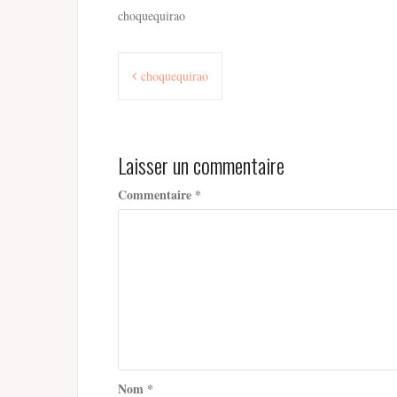
choquequirao
Navigation
choquequirao
de
l’article
Laisser un commentaire
Commentaire
*
Nom
*