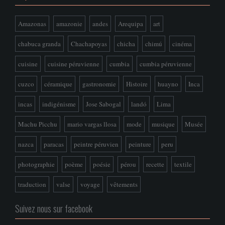
Amazonas
amazonie
andes
Arequipa
art
chabuca granda
Chachapoyas
chicha
chimú
cinéma
cuisine
cuisine péruvienne
cumbia
cumbia péruvienne
cuzco
céramique
gastronomie
Histoire
huayno
Inca
incas
indigénisme
Jose Sabogal
landó
Lima
Machu Picchu
mario vargas llosa
mode
musique
Musée
nazca
paracas
peintre péruvien
peinture
peru
photographie
poème
poésie
pérou
recette
textile
traduction
valse
voyage
vêtements
Suivez nous sur facebook