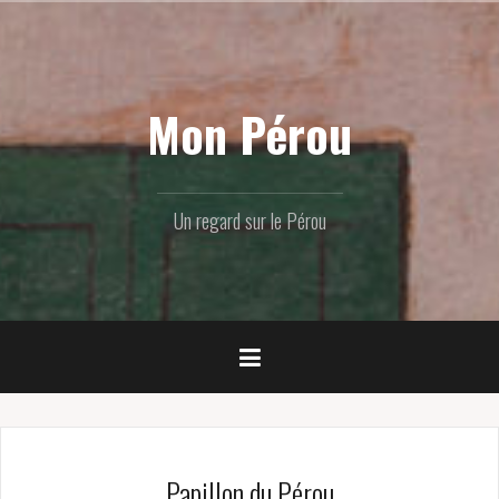
Skip
to
content
Mon Pérou
Un regard sur le Pérou
Papillon du Pérou