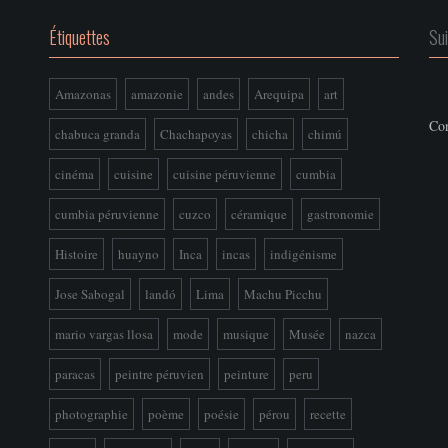
Étiquettes
Su
Amazonas
amazonie
andes
Arequipa
art
Con
chabuca granda
Chachapoyas
chicha
chimú
cinéma
cuisine
cuisine péruvienne
cumbia
cumbia péruvienne
cuzco
céramique
gastronomie
Histoire
huayno
Inca
incas
indigénisme
Jose Sabogal
landó
Lima
Machu Picchu
mario vargas llosa
mode
musique
Musée
nazca
paracas
peintre péruvien
peinture
peru
photographie
poème
poésie
pérou
recette