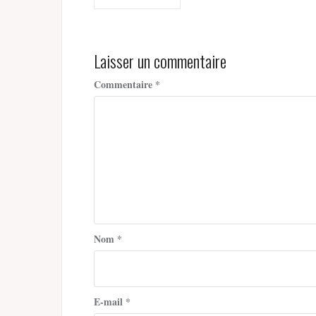
de
l’article
Laisser un commentaire
Commentaire
*
Nom
*
E-mail
*