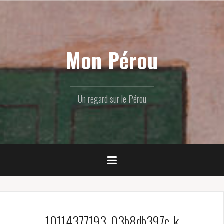
Skip
to
content
Mon Pérou
Un regard sur le Pérou
10114377193_03b8db397c_k