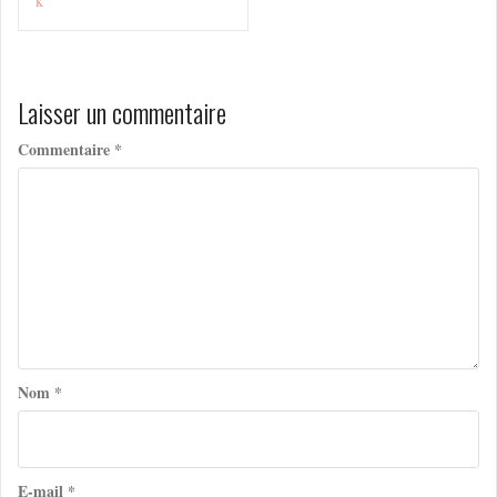
de
k
l’article
Laisser un commentaire
Commentaire
*
Nom
*
E-mail
*