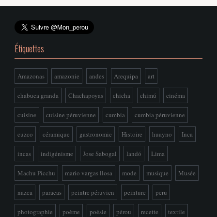
Étiquettes
Amazonas
amazonie
andes
Arequipa
art
chabuca granda
Chachapoyas
chicha
chimú
cinéma
cuisine
cuisine péruvienne
cumbia
cumbia péruvienne
cuzco
céramique
gastronomie
Histoire
huayno
Inca
incas
indigénisme
Jose Sabogal
landó
Lima
Machu Picchu
mario vargas llosa
mode
musique
Musée
nazca
paracas
peintre péruvien
peinture
peru
photographie
poème
poésie
pérou
recette
textile