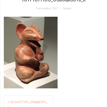
5 novembre 2017
Admin
Navigation
10114377193_03b8db397c_