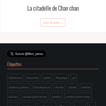
La citadelle de Chan chan
Lire la suite…
Étiquettes
Amazonas
amazonie
andes
Arequipa
art
chabuca granda
Chachapoyas
chicha
chimú
cinéma
cuisine
cuisine péruvienne
cumbia
cumbia péruvienne