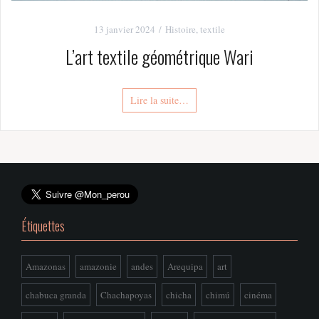
13 janvier 2024
Histoire
,
textile
L’art textile géométrique Wari
Lire la suite…
Étiquettes
Amazonas
amazonie
andes
Arequipa
art
chabuca granda
Chachapoyas
chicha
chimú
cinéma