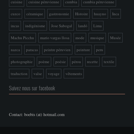
cuisine
cuisine péruvienne
cumbia
cumbia péruvienne
cuzco
céramique
gastronomie
Histoire
huayno
Inca
incas
indigénisme
Jose Sabogal
landó
Lima
Machu Picchu
mario vargas llosa
mode
musique
Musée
nazca
paracas
peintre péruvien
peinture
peru
photographie
poème
poésie
pérou
recette
textile
traduction
valse
voyage
vêtements
Suivez nous sur facebook
Contact: boebis (at) hotmail.com