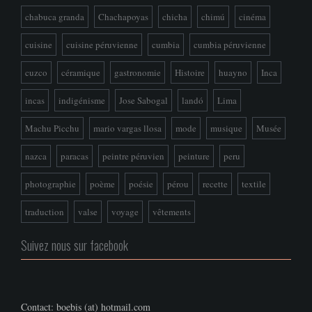
chabuca granda
Chachapoyas
chicha
chimú
cinéma
cuisine
cuisine péruvienne
cumbia
cumbia péruvienne
cuzco
céramique
gastronomie
Histoire
huayno
Inca
incas
indigénisme
Jose Sabogal
landó
Lima
Machu Picchu
mario vargas llosa
mode
musique
Musée
nazca
paracas
peintre péruvien
peinture
peru
photographie
poème
poésie
pérou
recette
textile
traduction
valse
voyage
vêtements
Suivez nous sur facebook
Contact: boebis (at) hotmail.com