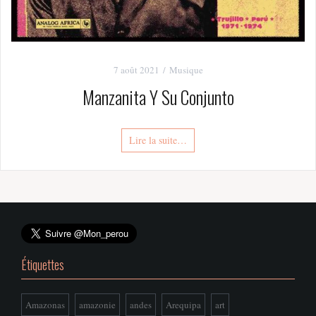
7 août 2021
Musique
Manzanita Y Su Conjunto
Lire la suite…
Étiquettes
Amazonas
amazonie
andes
Arequipa
art