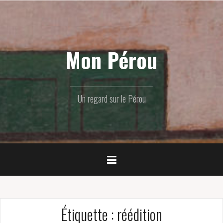
Skip
to
content
Mon Pérou
Un regard sur le Pérou
Étiquette :
réédition