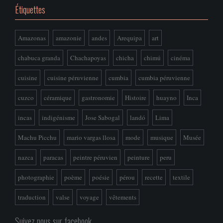
Étiquettes
Amazonas
amazonie
andes
Arequipa
art
chabuca granda
Chachapoyas
chicha
chimú
cinéma
cuisine
cuisine péruvienne
cumbia
cumbia péruvienne
cuzco
céramique
gastronomie
Histoire
huayno
Inca
incas
indigénisme
Jose Sabogal
landó
Lima
Machu Picchu
mario vargas llosa
mode
musique
Musée
nazca
paracas
peintre péruvien
peinture
peru
photographie
poème
poésie
pérou
recette
textile
traduction
valse
voyage
vêtements
Suivez nous sur facebook