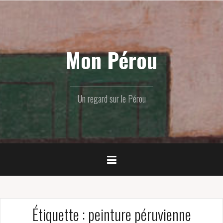
Skip
to
content
Mon Pérou
Un regard sur le Pérou
Étiquette :
peinture péruvienne