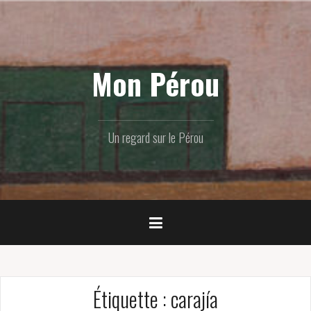
Skip
to
content
Mon Pérou
Un regard sur le Pérou
Étiquette :
carajía