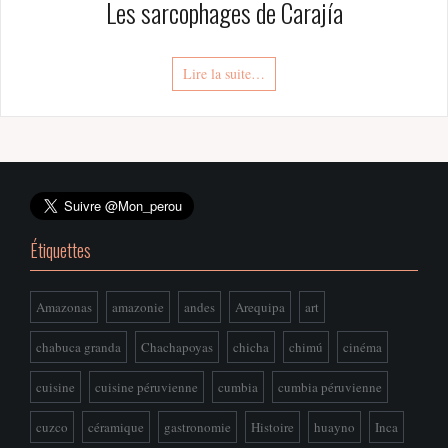
Les sarcophages de Carajía
Lire la suite…
Étiquettes
Amazonas
amazonie
andes
Arequipa
art
chabuca granda
Chachapoyas
chicha
chimú
cinéma
cuisine
cuisine péruvienne
cumbia
cumbia péruvienne
cuzco
céramique
gastronomie
Histoire
huayno
Inca