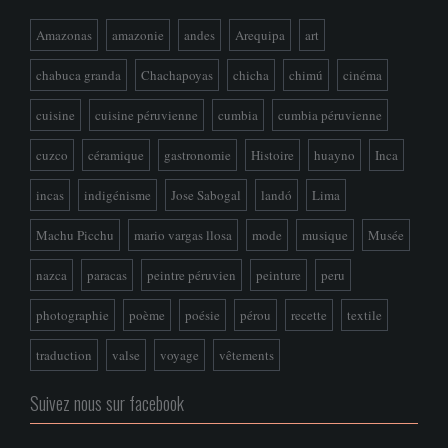
Amazonas
amazonie
andes
Arequipa
art
chabuca granda
Chachapoyas
chicha
chimú
cinéma
cuisine
cuisine péruvienne
cumbia
cumbia péruvienne
cuzco
céramique
gastronomie
Histoire
huayno
Inca
incas
indigénisme
Jose Sabogal
landó
Lima
Machu Picchu
mario vargas llosa
mode
musique
Musée
nazca
paracas
peintre péruvien
peinture
peru
photographie
poème
poésie
pérou
recette
textile
traduction
valse
voyage
vêtements
Suivez nous sur facebook