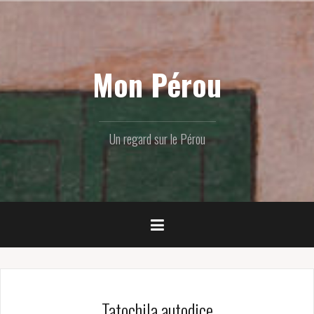
Skip
to
content
Mon Pérou
Un regard sur le Pérou
Tatochila autodice