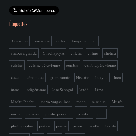
Étiquettes
Amazonas
amazonie
andes
Arequipa
art
chabuca granda
Chachapoyas
chicha
chimú
cinéma
cuisine
cuisine péruvienne
cumbia
cumbia péruvienne
cuzco
céramique
gastronomie
Histoire
huayno
Inca
incas
indigénisme
Jose Sabogal
landó
Lima
Machu Picchu
mario vargas llosa
mode
musique
Musée
nazca
paracas
peintre péruvien
peinture
peru
photographie
poème
poésie
pérou
recette
textile