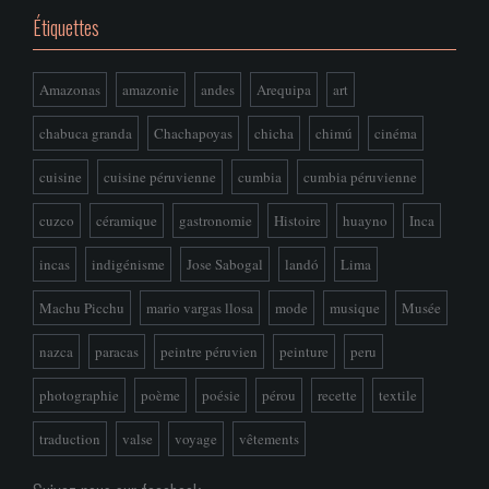
Étiquettes
Amazonas
amazonie
andes
Arequipa
art
chabuca granda
Chachapoyas
chicha
chimú
cinéma
cuisine
cuisine péruvienne
cumbia
cumbia péruvienne
cuzco
céramique
gastronomie
Histoire
huayno
Inca
incas
indigénisme
Jose Sabogal
landó
Lima
Machu Picchu
mario vargas llosa
mode
musique
Musée
nazca
paracas
peintre péruvien
peinture
peru
photographie
poème
poésie
pérou
recette
textile
traduction
valse
voyage
vêtements