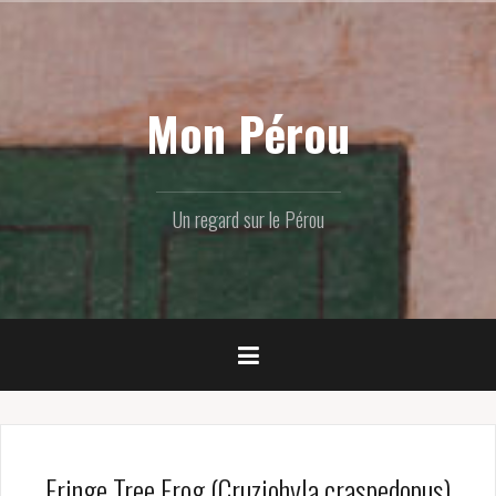
Skip
to
content
Mon Pérou
Un regard sur le Pérou
Fringe Tree Frog (Cruziohyla craspedopus)