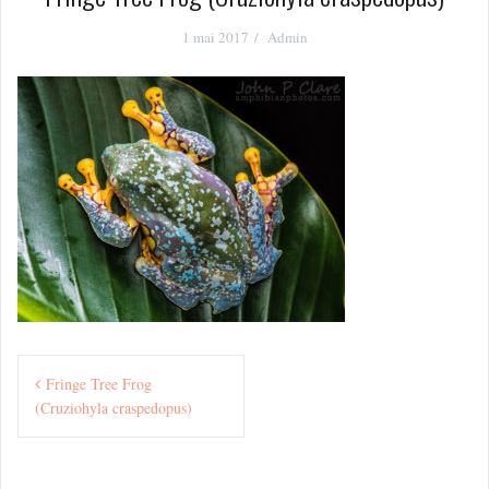
1 mai 2017
Admin
Navigation
Fringe Tree Frog
de
(Cruziohyla craspedopus)
l’article