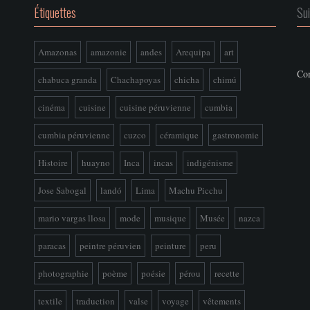
Étiquettes
Su
Amazonas
amazonie
andes
Arequipa
art
Con
chabuca granda
Chachapoyas
chicha
chimú
cinéma
cuisine
cuisine péruvienne
cumbia
cumbia péruvienne
cuzco
céramique
gastronomie
Histoire
huayno
Inca
incas
indigénisme
Jose Sabogal
landó
Lima
Machu Picchu
mario vargas llosa
mode
musique
Musée
nazca
paracas
peintre péruvien
peinture
peru
photographie
poème
poésie
pérou
recette
textile
traduction
valse
voyage
vêtements