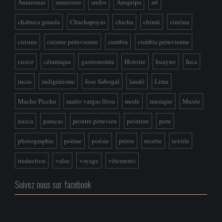
Amazonas
amazonie
andes
Arequipa
art
chabuca granda
Chachapoyas
chicha
chimú
cinéma
cuisine
cuisine péruvienne
cumbia
cumbia péruvienne
cuzco
céramique
gastronomie
Histoire
huayno
Inca
incas
indigénisme
Jose Sabogal
landó
Lima
Machu Picchu
mario vargas llosa
mode
musique
Musée
nazca
paracas
peintre péruvien
peinture
peru
photographie
poème
poésie
pérou
recette
textile
traduction
valse
voyage
vêtements
Suivez nous sur facebook