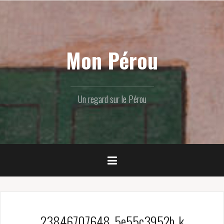
Skip
to
content
Mon Pérou
Un regard sur le Pérou
23846707648_5e55c3952b_k