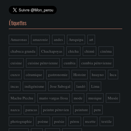
Étiquettes
Amazonas
amazonie
andes
Arequipa
art
chabuca granda
Chachapoyas
chicha
chimú
cinéma
cuisine
cuisine péruvienne
cumbia
cumbia péruvienne
cuzco
céramique
gastronomie
Histoire
huayno
Inca
incas
indigénisme
Jose Sabogal
landó
Lima
Machu Picchu
mario vargas llosa
mode
musique
Musée
nazca
paracas
peintre péruvien
peinture
peru
photographie
poème
poésie
pérou
recette
textile