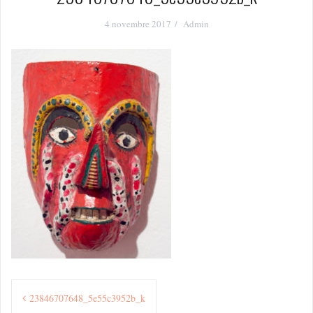
4 novembre 2017
Admin
Navigation
23846707648_5e55c3952b_k