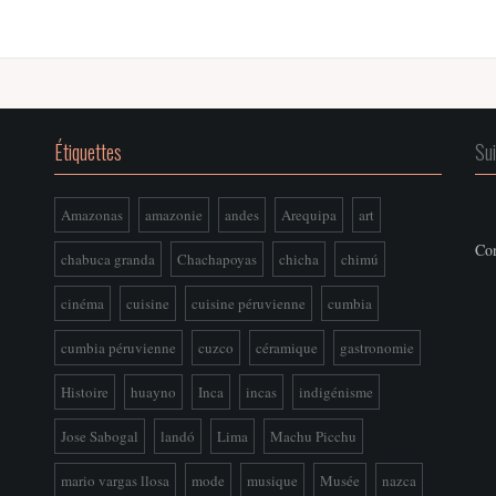
Étiquettes
Su
Amazonas
amazonie
andes
Arequipa
art
Con
chabuca granda
Chachapoyas
chicha
chimú
cinéma
cuisine
cuisine péruvienne
cumbia
cumbia péruvienne
cuzco
céramique
gastronomie
Histoire
huayno
Inca
incas
indigénisme
Jose Sabogal
landó
Lima
Machu Picchu
mario vargas llosa
mode
musique
Musée
nazca