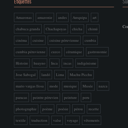
Étiquettes
Su
Amazonas
amazonie
andes
Arequipa
art
Con
chabuca granda
Chachapoyas
chicha
chimú
cinéma
cuisine
cuisine péruvienne
cumbia
cumbia péruvienne
cuzco
céramique
gastronomie
Histoire
huayno
Inca
incas
indigénisme
Jose Sabogal
landó
Lima
Machu Picchu
mario vargas llosa
mode
musique
Musée
nazca
paracas
peintre péruvien
peinture
peru
photographie
poème
poésie
pérou
recette
textile
traduction
valse
voyage
vêtements