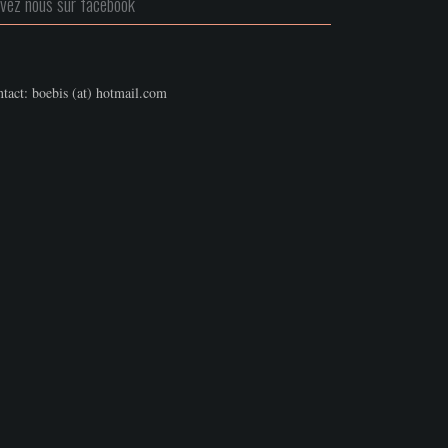
ivez nous sur facebook
tact: boebis (at) hotmail.com