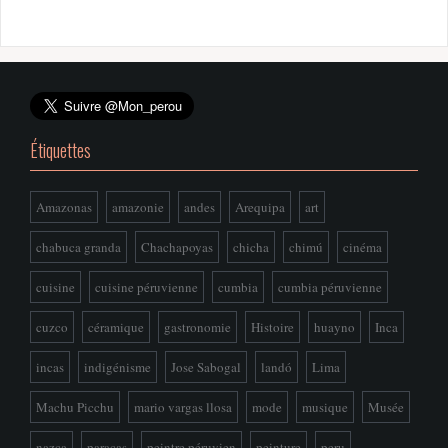
Étiquettes
Amazonas
amazonie
andes
Arequipa
art
chabuca granda
Chachapoyas
chicha
chimú
cinéma
cuisine
cuisine péruvienne
cumbia
cumbia péruvienne
cuzco
céramique
gastronomie
Histoire
huayno
Inca
incas
indigénisme
Jose Sabogal
landó
Lima
Machu Picchu
mario vargas llosa
mode
musique
Musée
nazca
paracas
peintre péruvien
peinture
peru