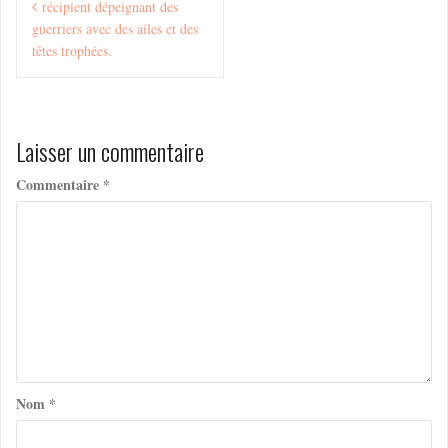
récipient dépeignant des
de
guerriers avec des ailes et des
l’article
têtes trophées.
Laisser un commentaire
Commentaire
*
Nom
*