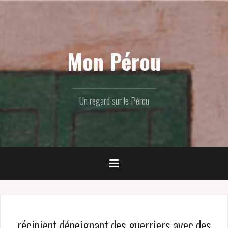
Skip
to
content
Mon Pérou
Un regard sur le Pérou
récipient dépeignant des guerriers avec des